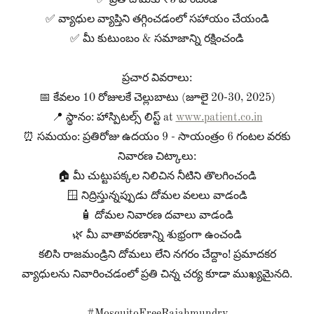
✅ ప్రతి దోమకు ₹5 పొందండి
✅ వ్యాధుల వ్యాప్తిని తగ్గించడంలో సహాయం చేయండి
✅ మీ కుటుంబం & సమాజాన్ని రక్షించండి
ప్రచార వివరాలు:
📅 కేవలం 10 రోజులకే చెల్లుబాటు (జూలై 20-30, 2025)
📍 స్థానం: హాస్పిటల్స్ లిస్ట్ at
www.patient.co.in
⏰ సమయం: ప్రతిరోజు ఉదయం 9 - సాయంత్రం 6 గంటల వరకు
నివారణ చిట్కాలు:
🏠 మీ చుట్టుపక్కల నిలిచిన నీటిని తొలగించండి
🪟 నిద్రిస్తున్నప్పుడు దోమల వలలు వాడండి
🧴 దోమల నివారణ దవాలు వాడండి
🌿 మీ వాతావరణాన్ని శుభ్రంగా ఉంచండి
కలిసి రాజమండ్రిని దోమలు లేని నగరం చేద్దాం! ప్రమాదకర
వ్యాధులను నివారించడంలో ప్రతి చిన్న చర్య కూడా ముఖ్యమైనది.