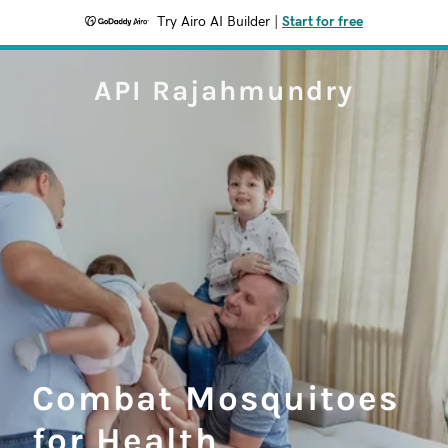
Try Airo AI Builder
|
Start for free
API Rajahmundry
Combat Mosquitoes
for Health