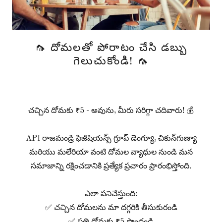
🦟 దోమలతో పోరాటం చేసి డబ్బు
గెలుచుకోండి! 🦟
చచ్చిన దోమకు ₹5 - అవును, మీరు సరిగ్గా చదివారు! 💰
API రాజమండ్రి ఫిజీషియన్స్ గ్రూప్ డెంగ్యూ, చికున్‌గుణ్యా
మరియు మలేరియా వంటి దోమల వ్యాధుల నుండి మన
సమాజాన్ని రక్షించడానికి ప్రత్యేక ప్రచారం ప్రారంభిస్తోంది.
ఎలా పనిచేస్తుంది:
✅ చచ్చిన దోమలను మా దగ్గరికి‌ తీసుకురండి