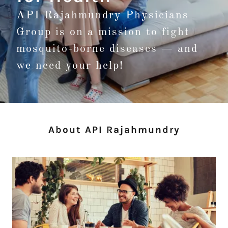
API Rajahmundry Physicians
Group is on a mission to fight
mosquito-borne diseases — and
we need your help!
About API Rajahmundry